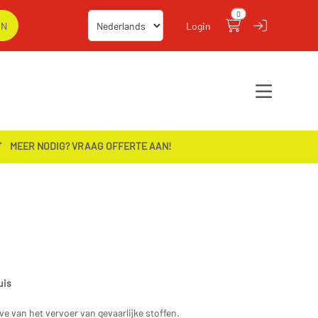
0
Login
MEER NODIG? VRAAG OFFERTE AAN!
uis
 van het vervoer van gevaarlijke stoffen.