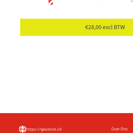
€28,00 excl BTW
Over Ons
https://geostick.nl/