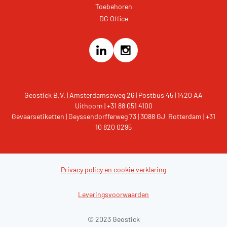
Toebehoren
DG Office
Geostick B.V. | Amsterdamseweg 26 | Postbus 45 | 1420 AA
Uithoorn | +31 88 051 4100
Gevaarsetiketten | Geyssendorfferweg 73 | 3088 GJ Rotterdam | +31
10 820 0295
Privacy policy en cookie verklaring
Leveringsvoorwaarden
© 2023 Geostick