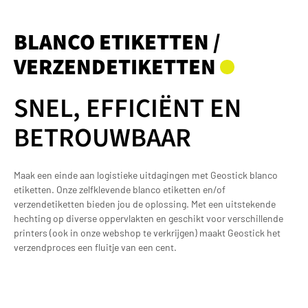
BLANCO ETIKETTEN /
VERZENDETIKETTEN
SNEL, EFFICIËNT EN
BETROUWBAAR
Maak een einde aan logistieke uitdagingen met Geostick blanco
etiketten. Onze zelfklevende blanco etiketten en/of
verzendetiketten bieden jou de oplossing. Met een uitstekende
hechting op diverse oppervlakten en geschikt voor verschillende
printers (ook in onze webshop te verkrijgen) maakt Geostick het
verzendproces een fluitje van een cent.