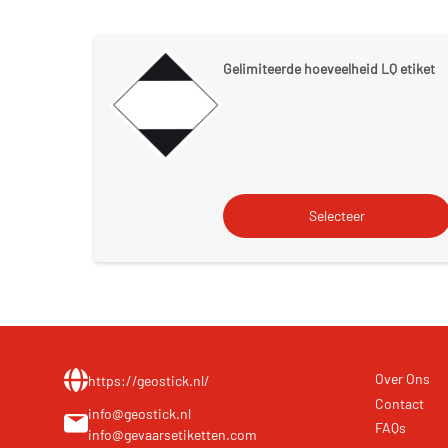
Gelimiteerde hoeveelheid LQ etiket
Over Ons
https://geostick.nl/
Contact
info@geostick.nl
FAQs
info@gevaarsetiketten.com