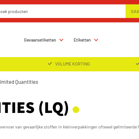
Gevaarsetiketten
Etiketten
VOLUME KORTING
imited Quantities
TIES (LQ)
t vervoer van gevaarlijke stoffen in kleinverpakkingen oftewel gelimiteerd