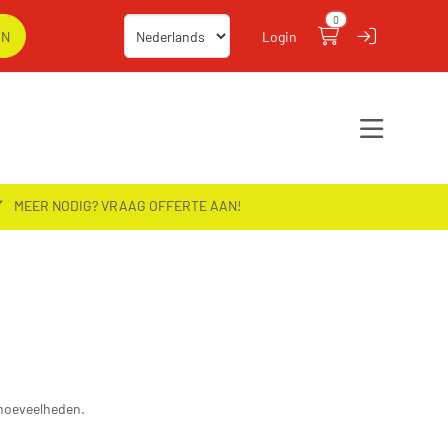
0
Login
MEER NODIG? VRAAG OFFERTE AAN!
e hoeveelheden.