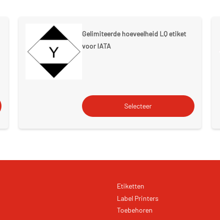
Gelimiteerde hoeveelheid LQ etiket
voor IATA
Etiketten
Label Printers
Toebehoren