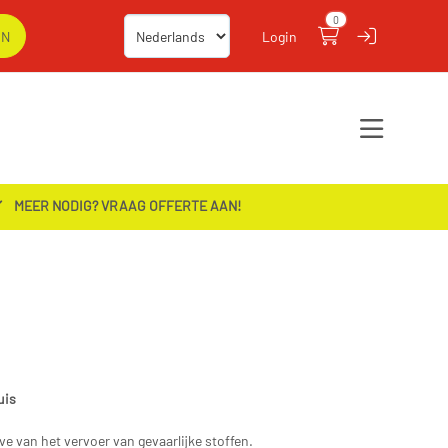
0
Login
MEER NODIG? VRAAG OFFERTE AAN!
uis
 van het vervoer van gevaarlijke stoffen.