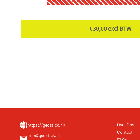
€30,00 excl BTW
Over Ons
https://geostick.nl/
Contact
info@geostick.nl
FAQs